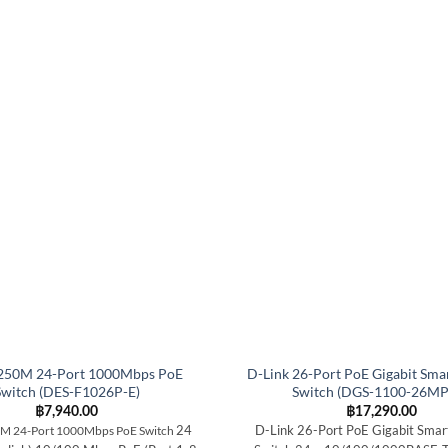
 250M 24-Port 1000Mbps PoE
D-Link 26-Port PoE Gigabit Sm
Switch (DES-F1026P-E)
Switch (DGS-1100-26M
฿
7,940.00
฿
17,290.00
24
D-Link 26-Port PoE Gigabit Sma
0M 24-Port 1000Mbps PoE Switch