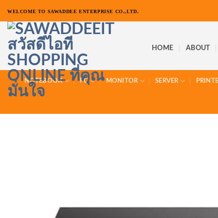
ข้าม
WELCOME TO SAWADDEE ENTERPRISE CO.,LTD.
ไป
ยัง
เนื้อหา
HOME
ABOUT
NOTEBOOK
PC
MONITOR
SERVER
PRINT