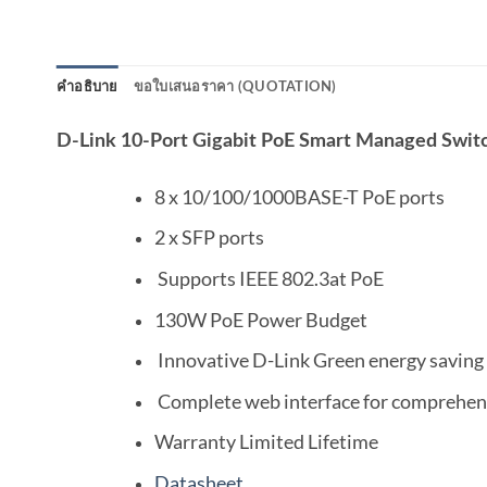
คำอธิบาย
ขอใบเสนอราคา (QUOTATION)
D-Link 10-Port Gigabit PoE Smart Managed Swi
8 x 10/100/1000BASE-T PoE ports
2 x SFP ports
Supports IEEE 802.3at PoE
130W PoE Power Budget
Innovative D-Link Green energy saving
Complete web interface for comprehe
Warranty Limited Lifetime
Datasheet