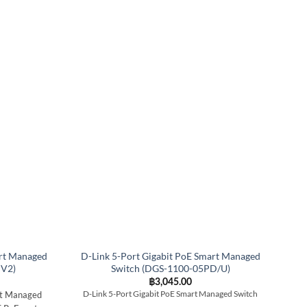
art Managed
D-Link 5-Port Gigabit PoE Smart Managed
PV2)
Switch (DGS-1100-05PD/U)
฿
3,045.00
rt Managed
D-Link 5-Port Gigabit PoE Smart Managed Switch
D
10/