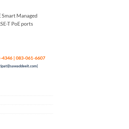
oE Smart Managed
SE-T PoE ports
-4346 | 083-061-6607
tipat@sawaddeeit.com|