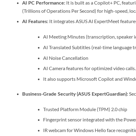
It is built as a Copilot+ PC, featur
AI PC Performance:
(Trillions of Operations Per Second) for high-speed, loc
It integrates ASUS AI ExpertMeet features
AI Features:
AI Meeting Minutes (transcription, speaker i
AI Translated Subtitles (real-time language t
AI Noise Cancellation
AI Camera features for optimized video calls.
It also supports Microsoft Copilot and Windo
Secu
Business-Grade Security (ASUS ExpertGuardian):
Trusted Platform Module (TPM) 2.0 chip
Fingerprint sensor integrated with the Powe
IR webcam for Windows Hello face recogniti