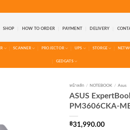
SHOP
HOW TO ORDER
PAYMENT
DELIVERY
CONT
ER
SCANNER
PROJECTOR
UPS
STORGE
NETW
GEDGATS
หน้าหลัก
/
NOTEBOOK
/
Asus
ASUS ExpertBoo
PM3606CKA-M
฿
31,990.00