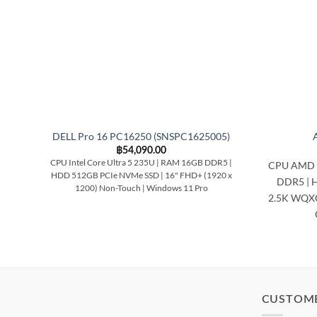
DELL Pro 16 PC16250 (SNSPC1625005)
฿
54,090.00
CPU Intel Core Ultra 5 235U | RAM 16GB DDR5 |
CPU AMD 
HDD 512GB PCIe NVMe SSD | 16" FHD+ (1920 x
DDR5 | 
1200) Non-Touch | Windows 11 Pro
2.5K WQXG
CUSTOM