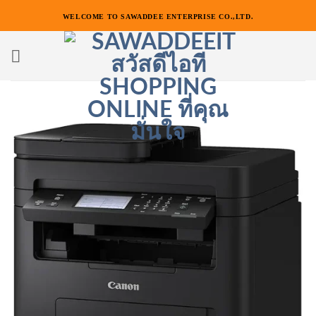
ข้าม
WELCOME TO SAWADDEE ENTERPRISE CO.,LTD.
ไป
ยัง
เนื้อหา