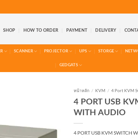
SHOP
HOW TO ORDER
PAYMENT
DELIVERY
CONT
ER
SCANNER
PROJECTOR
UPS
STORGE
NETW
GEDGATS
หน้าหลัก
/
KVM
/
4 Port KVM S
4 PORT USB KV
WITH AUDIO
4 PORT USB KVM SWITCH W