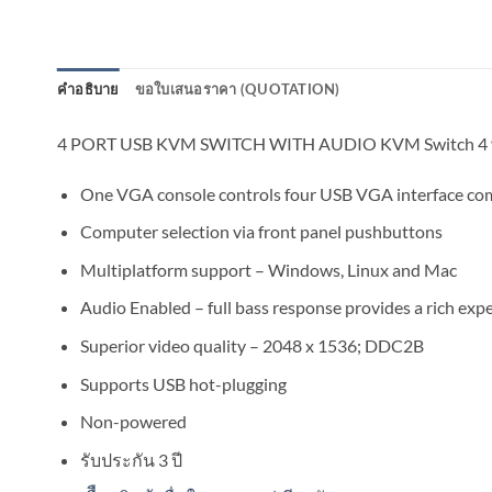
คำอธิบาย
ขอใบเสนอราคา (QUOTATION)
4 PORT USB KVM SWITCH WITH AUDIO KVM Switch 4 พอร์ต 
One VGA console controls four USB VGA interface co
Computer selection via front panel pushbuttons
Multiplatform support – Windows, Linux and Mac
Audio Enabled – full bass response provides a rich ex
Superior video quality – 2048 x 1536; DDC2B
Supports USB hot-plugging
Non-powered
รับประกัน 3 ปี