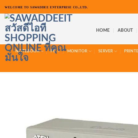
ข้าม
WELCOME TO SAWADDEE ENTERPRISE CO.,LTD.
ไป
ยัง
เนื้อหา
HOME
ABOUT
NOTEBOOK
PC
MONITOR
SERVER
PRINT