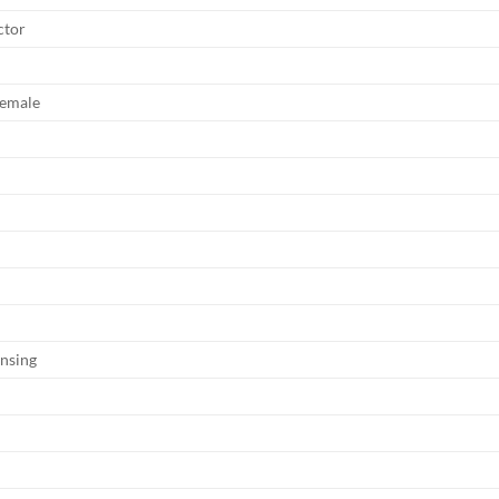
ctor
Female
nsing