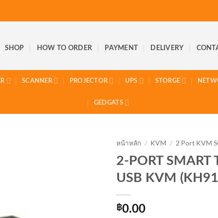
SHOP
HOW TO ORDER
PAYMENT
DELIVERY
CONT
ER
SCANNER
PROJECTOR
UPS
STORGE
NETW
GEDGATS
หน้าหลัก
/
KVM
/
2 Port KVM S
2-PORT SMART
USB KVM (KH91
฿
0.00