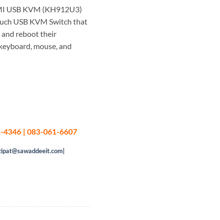
I USB KVM (KH912U3)
ouch USB KVM Switch that
, and reboot their
 keyboard, mouse, and
-4346 | 083-061-6607
tipat@sawaddeeit.com|