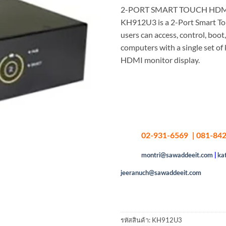
2-PORT SMART TOUCH HDM
KH912U3 is a 2-Port Smart T
users can access, control, boot
computers with a single set of
HDMI monitor display.
02-931-6569 | 081-842
montri@sawaddeeit.com
|
ka
jeeranuch@sawaddeeit.com
รหัสสินค้า:
KH912U3