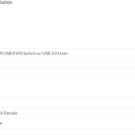
lation
MI USB KVM Switch w/ USB 3.0 Hubs
ck Female
le