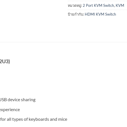
หมวดหมู่:
2 Port KVM Switch
,
KVM
ป้ายกำกับ:
HDMI KVM Switch
2U3)
USB device sharing
experience
or all types of keyboards and mice