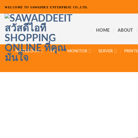
ข้าม
WELCOME TO SAWADDEE ENTERPRISE CO.,LTD.
ไป
ยัง
เนื้อหา
HOME
ABOUT
NOTEBOOK
PC
MONITOR
SERVER
PRINT