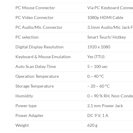
PC Mouse Connector
Via PC Keyboard Conne
PC Video Connector
1080p HDMI Cable
PC Audio/Mic Connector
3.5mm Audio/Mic Jack 
PC selection
Smart Touch/ Hotkey
Digital Display Resolution
1920 x 1080
Keyboard & Mouse Emulation
Yes (TTU)
Auto Scan Delay Time
5 ~ 100 sec
Operation Temperature
0 ~ 40 °C
Storage Temperature
– 20 ~ 60 °C
Humidity
0 ~ 90 % RH, Non-Conde
Power type
2.1 mm Power Jack
Power Adapter
DC 9 V, 1 A
Weight
620 g