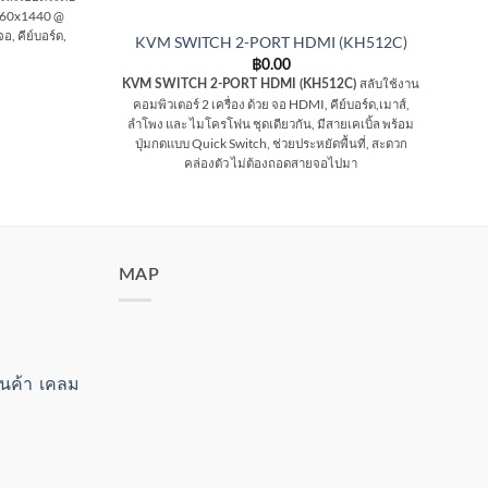
560x1440 @
, คีย์บอร์ด,
KVM SWITCH 2-PORT HDMI (KH512C)
฿
0.00
สลับใช้งาน
4-P
KVM SWITCH 2-PORT HDMI (KH512C)
US
คอมพิวเตอร์ 2 เครื่อง ด้วย จอ HDMI, คีย์บอร์ด,เมาส์,
แบ
ลำโพง และ ไมโครโฟน ชุดเดียวกัน, มีสายเคเบิ้ล พร้อม
จอ 
ปุ่มกดแบบ Quick Switch, ช่วยประหยัดพื้นที่, สะดวก
คล่องตัว ไม่ต้องถอดสายจอไปมา
MAP
สินค้า เคลม