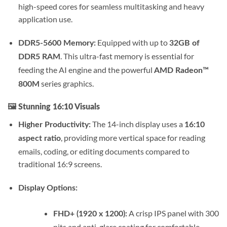
high-speed cores for seamless multitasking and heavy
application use.
Equipped with up to
DDR5-5600 Memory:
32GB of
.
This ultra-fast memory is essential for
DDR5 RAM
feeding the AI engine and the powerful
AMD Radeon™
series graphics.
800M
🖼️
Stunning 16:10 Visuals
The 14-inch display uses a
Higher Productivity:
16:10
, providing more vertical space for reading
aspect ratio
emails, coding, or editing documents compared to
traditional 16:9 screens.
Display Options:
A crisp IPS panel with 300
FHD+ (1920 x 1200):
nits and anti-glare coating for comfortable