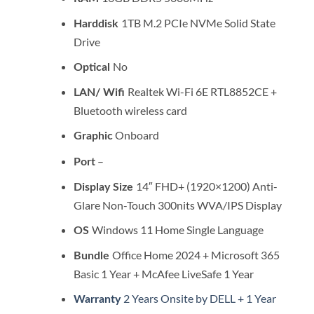
1TB M.2 PCIe NVMe Solid State
Harddisk
Drive
No
Optical
Realtek Wi-Fi 6E RTL8852CE +
LAN/ Wifi
Bluetooth wireless card
Onboard
Graphic
–
Port
14″ FHD+ (1920×1200) Anti-
Display Size
Glare Non-Touch 300nits WVA/IPS Display
Windows 11 Home Single Language
OS
Office Home 2024 + Microsoft 365
Bundle
Basic 1 Year + McAfee LiveSafe 1 Year
2 Years Onsite by DELL + 1 Year
Warranty