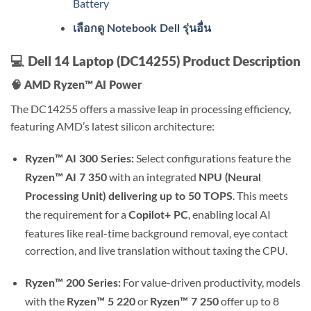
Battery
เลือกดู Notebook Dell รุ่นอื่น
💻
Dell 14 Laptop (DC14255) Product Description
🧠
AMD Ryzen™ AI Power
The DC14255 offers a massive leap in processing efficiency,
featuring AMD’s latest silicon architecture:
Select configurations feature the
Ryzen™ AI 300 Series:
with an integrated
Ryzen™ AI 7 350
NPU (Neural
.
This meets
Processing Unit) delivering up to 50 TOPS
the requirement for a
, enabling local AI
Copilot+ PC
features like real-time background removal, eye contact
correction, and live translation without taxing the CPU.
For value-driven productivity, models
Ryzen™ 200 Series:
with the
or
offer up to 8
Ryzen™ 5 220
Ryzen™ 7 250