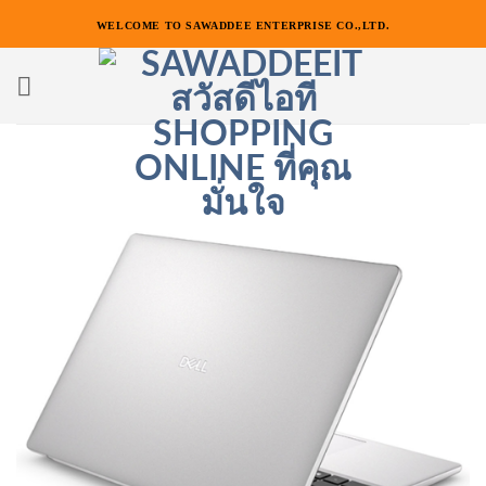
ข้าม
WELCOME TO SAWADDEE ENTERPRISE CO.,LTD.
ไป
ยัง
เนื้อหา