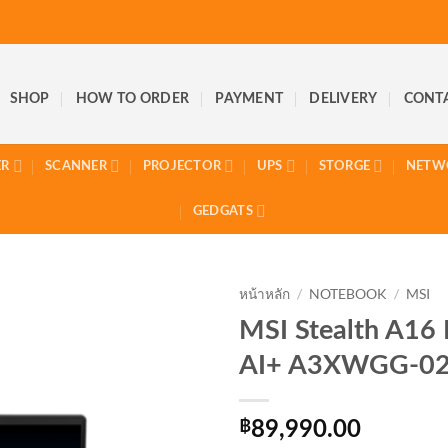
SHOP
HOW TO ORDER
PAYMENT
DELIVERY
CONT
ER
SCANNER
PROJECTOR
UPS
STORGE
NETW
GEDGATS
หน้าหลัก
/
NOTEBOOK
/
MSI
MSI Stealth A1
AI+ A3XWGG-0
฿
89,990.00