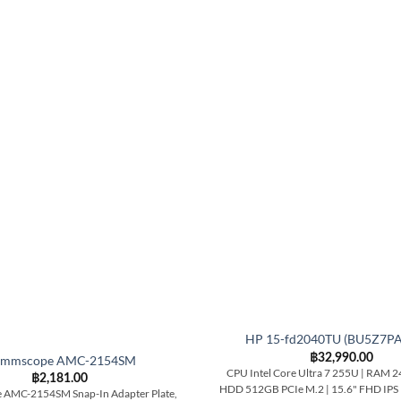
HP 15-fd2040TU (BU5Z7P
฿
32,990.00
mmscope AMC-2154SM
CPU Intel Core Ultra 7 255U | RAM 
฿
2,181.00
HDD 512GB PCIe M.2 | 15.6" FHD IPS
AMC-2154SM Snap-In Adapter Plate,