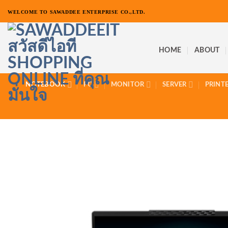
ข้าม
WELCOME TO SAWADDEE ENTERPRISE CO.,LTD.
ไป
ยัง
เนื้อหา
HOME
ABOUT
NOTEBOOK
PC
MONITOR
SERVER
PRINT