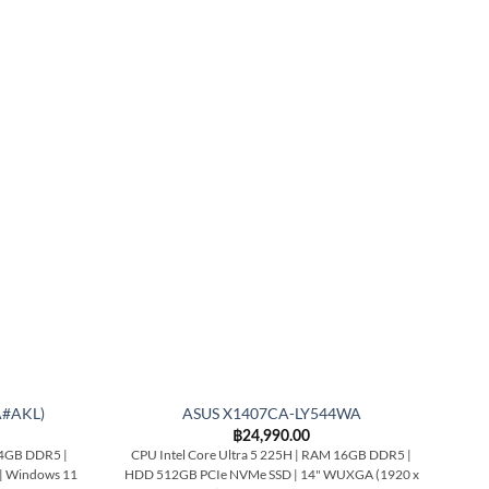
A#AKL)
ASUS X1407CA-LY544WA
฿
24,990.00
24GB DDR5 |
CPU Intel Core Ultra 5 225H | RAM 16GB DDR5 |
CP
 | Windows 11
HDD 512GB PCIe NVMe SSD | 14" WUXGA (1920 x
L