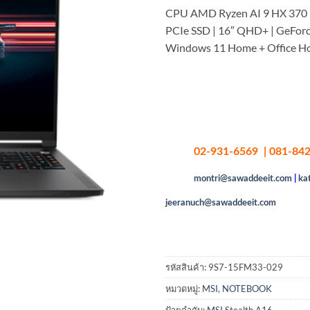
CPU AMD Ryzen AI 9 HX 370
PCIe SSD | 16″ QHD+ | GeFor
Windows 11 Home + Office H
02-931-6569 | 081-842
montri@sawaddeeit.com
|
ka
jeeranuch@sawaddeeit.com
รหัสสินค้า:
9S7-15FM33-029
หมวดหมู่:
MSI
,
NOTEBOOK
ป้ายกำกับ:
MSI Stealth A16