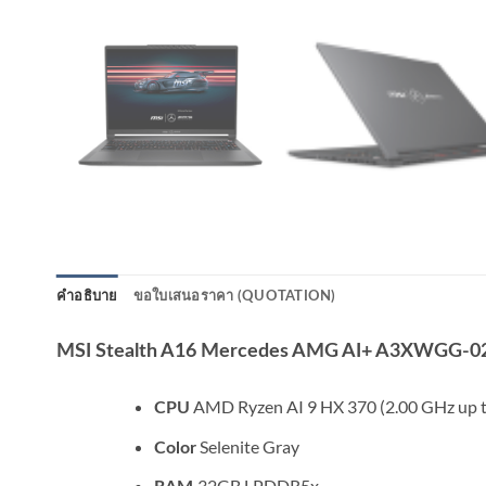
คำอธิบาย
ขอใบเสนอราคา (QUOTATION)
MSI Stealth A16 Mercedes AMG AI+ A3XWGG-
AMD Ryzen AI 9 HX 370 (2.00 GHz up t
CPU
Selenite Gray
Color
32GB LPDDR5x