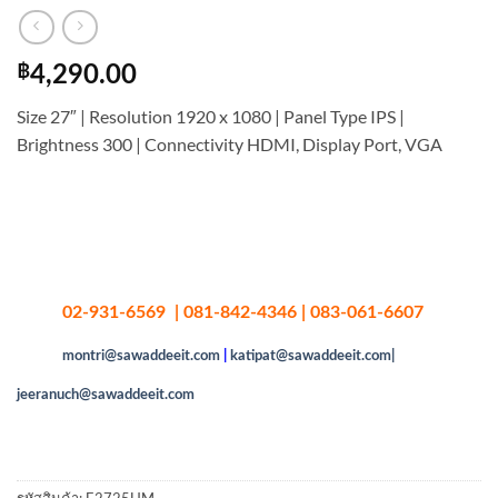
฿
4,290.00
Size 27″ | Resolution 1920 x 1080 | Panel Type IPS |
Brightness 300 | Connectivity HDMI, Display Port, VGA
02-931-6569 | 081-842-4346 | 083-061-6607
montri@sawaddeeit.com
|
katipat@sawaddeeit.com|
jeeranuch@sawaddeeit.com
รหัสสินค้า:
E2725HM