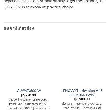
dependable and comfortable display to get the job done, the
E2725HM is an excellent, practical choice.
สินค้าที่เกี่ยวข้อง
LENOVO ThinkVision M15
LG 29WQ600-W
(62CAUAR1WW)
฿
6,750.00
฿
8,900.00
Size 29" | Resolution 2560 x 1080 |
Size 15.6" | Resolution 1920x1080 |
Panel Type IPS | Brightness 250 |
Panel Type IPS | Brightness 300 |
Contrast Ratio 1000:1 | Connectivity