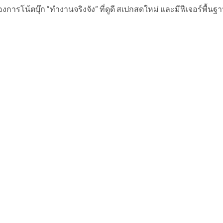
ต้องการโน้ตบุ๊ก “ทำงานจริงจัง” ที่ดูดี สเปกสดใหม่ และมีฟีเจอร์พื้น