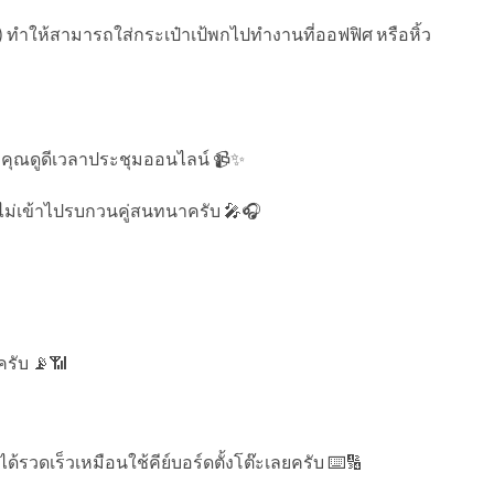
ัม) ทำให้สามารถใส่กระเป๋าเป้พกไปทำงานที่ออฟฟิศ หรือหิ้ว
ุณดูดีเวลาประชุมออนไลน์ 📹✨
ลมไม่เข้าไปรบกวนคู่สนทนาครับ 🎤🎧
ครับ 📡📶
ด้รวดเร็วเหมือนใช้คีย์บอร์ดตั้งโต๊ะเลยครับ ⌨️🔢