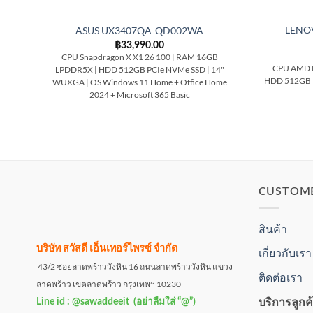
LENOV
ASUS UX3407QA-QD002WA
฿
33,990.00
CPU Snapdragon X X1 26 100 | RAM 16GB
CPU AMD R
LPDDR5X | HDD 512GB PCIe NVMe SSD | 14"
HDD 512GB P
WUXGA | OS Windows 11 Home + Office Home
2024 + Microsoft 365 Basic
CUSTOM
สินค้า
บริษัท สวัสดี เอ็นเทอร์ไพรซ์ จำกัด
เกี่ยวกับเรา
43/2 ซอยลาดพร้าววังหิน 16 ถนนลาดพร้าววังหิน แขวง
ติดต่อเรา
ลาดพร้าว เขตลาดพร้าว กรุงเทพฯ 10230
บริการลูกค
Line id : @sawaddeeit (อย่าลืมใส่ “@”)