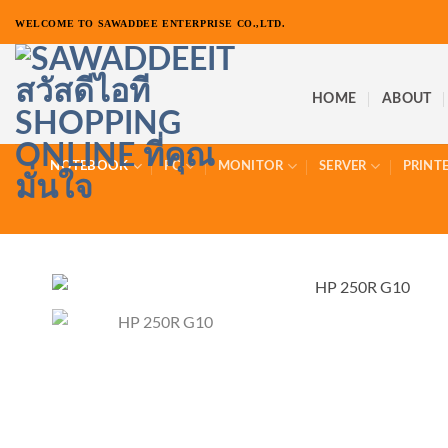
ข้าม
WELCOME TO SAWADDEE ENTERPRISE CO.,LTD.
ไป
ยัง
เนื้อหา
HOME
ABOUT
NOTEBOOK
PC
MONITOR
SERVER
PRINT