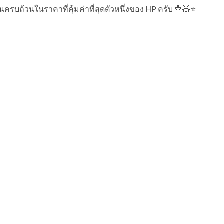
ฐานครบถ้วนในราคาที่คุ้มค่าที่สุดตัวหนึ่งของ HP ครับ 🍭🧸⭐