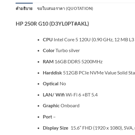
คำอธิบาย
ขอใบเสนอราคา (QUOTATION)
HP 250R G10 (D3YL0PT#AKL)
Intel Core 5 120U (0.90 GHz, 12 MB L3 
CPU
Turbo silver
Color
16GB DDR5 5200MHz
RAM
512GB PCIe NVMe Value Solid Sta
Harddisk
No
Optical
Wi-Fi 6 +BT 5.4
LAN/ Wifi
Onboard
Graphic
–
Port
15.6″ FHD (1920 x 1080), SVA, 
Display Size