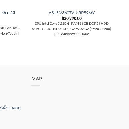
n Gen 13
ASUS V3607VU-RP596W
D
฿
30,990.00
CPU Intel Core 5 210H | RAM 16GB DDR5 | HDD
CP
16GB LPDDR5x
512GB PCIe NVMe SSD | 16" WUXGA (1920 x 1200)
HD
Non-Touch |
| OS Windows 11 Home
MAP
สินค้า เคลม