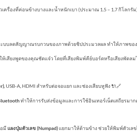
ตัวเครื่องที่ค่อนข้างบางและน้ำหนักเบา (ประมาณ 1.5 – 1.7 กิโลกร
อมระบบลดสัญญาณรบกวนของภาพด้วยชิปประมวลผล ทำให้ภาพของค
ห้เสียงพูดของคุณชัดแจ๋ว โดยที่เสียงพิมพ์คีย์บอร์ดหรือเสียงพัด
, USB-A, HDMI สำหรับต่อจอแยก และช่องเสียบหูฟัง 🔌🔗
r)
ทำให้การรับส่งข้อมูลและการใช้อินเทอร์เน็ตเสถียรมาก
luetooth
ือมี
แยกมาให้ด้านข้าง ช่วยให้พิมพ์ตัวเลขไ
แผงปุ่มตัวเลข (Numpad)