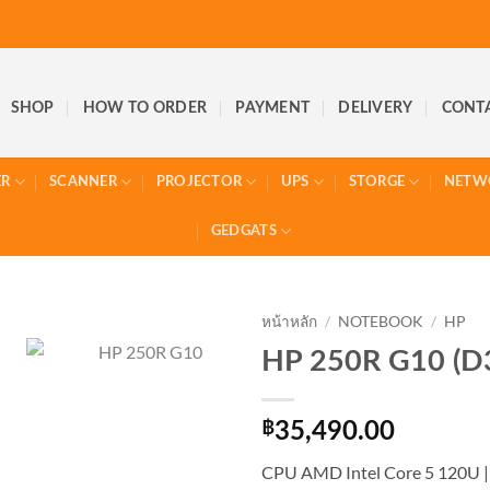
SHOP
HOW TO ORDER
PAYMENT
DELIVERY
CONT
ER
SCANNER
PROJECTOR
UPS
STORGE
NETW
GEDGATS
หน้าหลัก
/
NOTEBOOK
/
HP
HP 250R G10 (
฿
35,490.00
CPU AMD Intel Core 5 120U