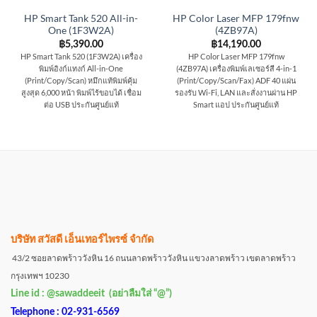
HP Smart Tank 520 All-in-
HP Color Laser MFP 179fnw
One (1F3W2A)
(4ZB97A)
฿
5,390.00
฿
14,190.00
HP Smart Tank 520 (1F3W2A) เครื่อง
HP Color Laser MFP 179fnw
พิมพ์อิงก์แทงก์ All-in-One
(4ZB97A) เครื่องพิมพ์เลเซอร์สี 4-in-1
(Print/Copy/Scan) หมึกแท้พิมพ์คุ้ม
(Print/Copy/Scan/Fax) ADF 40 แผ่น
สูงสุด 6,000 หน้า พิมพ์ไร้ขอบได้ เชื่อม
รองรับ Wi-Fi, LAN และสั่งงานผ่าน HP
ต่อ USB ประกันศูนย์แท้
Smart แอป ประกันศูนย์แท้
บริษัท สวัสดี เอ็นเทอร์ไพรซ์ จำกัด
43/2 ซอยลาดพร้าววังหิน 16 ถนนลาดพร้าววังหิน แขวงลาดพร้าว เขตลาดพร้าว
กรุงเทพฯ 10230
Line id : @sawaddeeit (อย่าลืมใส่ “@”)
Telephone : 02-931-6569