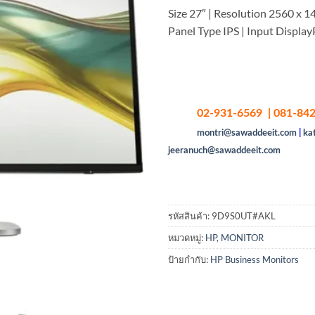
Size 27″ | Resolution 2560 x 14
Panel Type IPS | Input Displa
02-931-6569 | 081-842
montri@sawaddeeit.com
|
ka
jeeranuch@sawaddeeit.com
รหัสสินค้า:
9D9S0UT#AKL
หมวดหมู่:
HP
,
MONITOR
ป้ายกำกับ:
HP Business Monitors