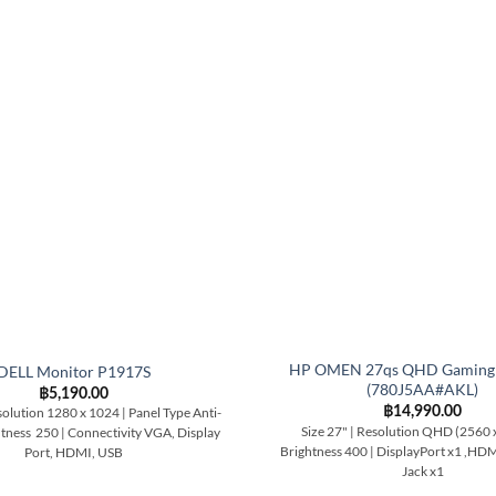
HP OMEN 27qs QHD Gaming 
DELL Monitor P1917S
(780J5AA#AKL)
฿
5,190.00
฿
14,990.00
solution 1280 x 1024 | Panel Type Anti-
Size 27" | Resolution QHD (2560 
htness 250 | Connectivity VGA, Display
Brightness 400 | DisplayPort x1 ,HDMI
Port, HDMI, USB
Jack x1