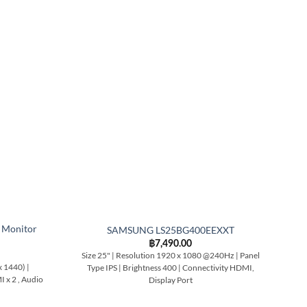
Monitor
SAMSUNG LS25BG400EEXXT
฿
7,490.00
Size 25" | Resolution 1920 x 1080 @240Hz | Panel
Siz
x 1440) |
Type IPS | Brightness 400 | Connectivity HDMI,
 x 2 , Audio
Display Port