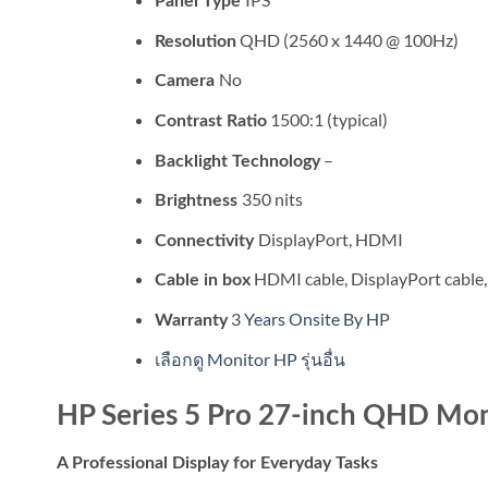
Panel Type
QHD (2560 x 1440 @ 100Hz)
Resolution
No
Camera
1500:1 (typical)
Contrast Ratio
–
Backlight Technology
350 nits
Brightness
DisplayPort, HDMI
Connectivity
HDMI cable, DisplayPort cable
Cable in box
3 Years Onsite By H
P
Warranty
เลือกดู Monitor HP รุ่นอื่น
HP Series 5 Pro 27-inch QHD Mon
A Professional Display for Everyday Tasks