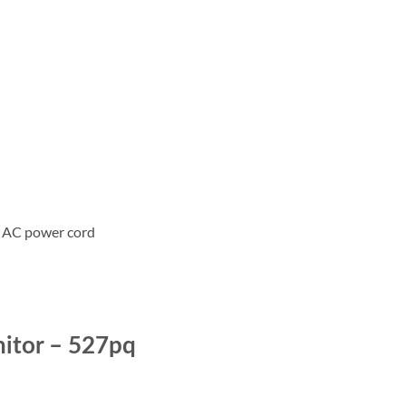
, AC power cord
itor – 527pq