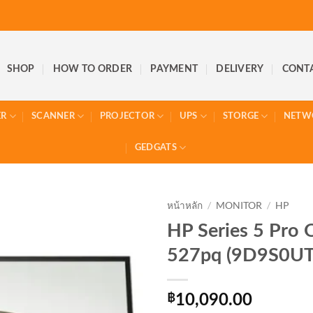
SHOP
HOW TO ORDER
PAYMENT
DELIVERY
CONT
ER
SCANNER
PROJECTOR
UPS
STORGE
NETW
GEDGATS
หน้าหลัก
/
MONITOR
/
HP
HP Series 5 Pro
527pq (9D9S0U
฿
10,090.00