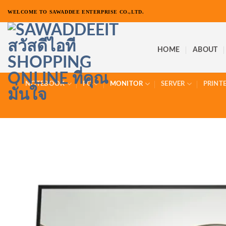
ข้าม
WELCOME TO SAWADDEE ENTERPRISE CO.,LTD.
ไป
ยัง
เนื้อหา
HOME
ABOUT
NOTEBOOK
PC
MONITOR
SERVER
PRINT