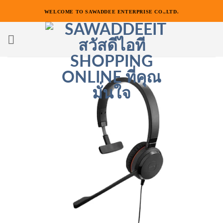
ข้าม
WELCOME TO SAWADDEE ENTERPRISE CO.,LTD.
ไป
ยัง
เนื้อหา