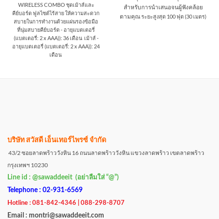
WIRELESS COMBO
ชุดเม้าส์และ
สำหรับการนำเสนอจนผู้ฟังคล้อย
คีย์บอร์ด ฟูลไซต์ไร้สาย ให้ความสะดวก
ตามคุณ
ระยะสูงสุด 100 ฟุต (30 เมตร)
สบายในการทำงานด้วยแผ่นรองข้อมือ
ที่นุ่มสบาย
คีย์บอร์ด - อายุแบตเตอรี่
(แบตเตอรี่: 2 x AAA)): 36 เดือน
เม้าส์ -
อายุแบตเตอรี่ (แบตเตอรี่: 2 x AAA)): 24
เดือน
บริษัท สวัสดี เอ็นเทอร์ไพรซ์ จำกัด
43/2 ซอยลาดพร้าววังหิน 16 ถนนลาดพร้าววังหิน แขวงลาดพร้าว เขตลาดพร้าว
กรุงเทพฯ 10230
Line id : @sawaddeeit (อย่าลืมใส่ “@”)
Telephone : 02-931-6569
Hotline : 081-842-4346 | 088-298-8707
Email : montri@sawaddeeit.com