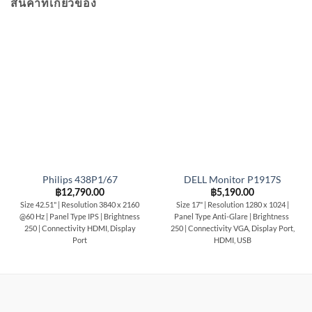
สินค้าที่เกี่ยวข้อง
Philips 438P1/67
DELL Monitor P1917S
฿
12,790.00
฿
5,190.00
Size 42.51" | Resolution 3840 x 2160
Size 17" | Resolution 1280 x 1024 |
@60 Hz | Panel Type IPS | Brightness
Panel Type Anti-Glare | Brightness
250 | Connectivity HDMI, Display
250 | Connectivity VGA, Display Port,
Port
HDMI, USB