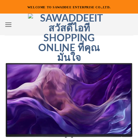
ข้าม
WELCOME TO SAWADDEE ENTERPRISE CO.,LTD.
ไป
ยัง
เนื้อหา