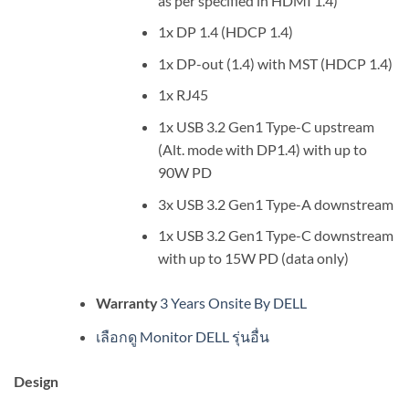
as per specified in HDMI 1.4)
1x DP 1.4 (HDCP 1.4)
1x DP-out (1.4) with MST (HDCP 1.4)
1x RJ45
1x USB 3.2 Gen1 Type-C upstream
(Alt. mode with DP1.4) with up to
90W PD
3x USB 3.2 Gen1 Type-A downstream
1x USB 3.2 Gen1 Type-C downstream
with up to 15W PD (data only)
3 Years Onsite By DELL
Warranty
เลือกดู Monitor DELL รุ่นอื่น
Design