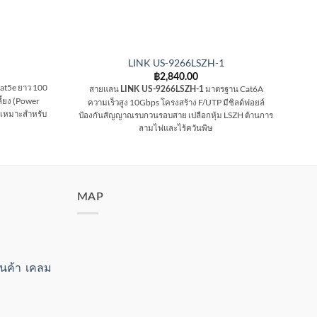
LINK US-9266LSZH-1
฿
2,840.00
at5e ยาว 100
สายแลน
มาตรฐาน Cat6A
LINK US-9266LSZH-1
สา
ี้ยง (Power
ความเร็วสูง 10Gbps โครงสร้าง F/UTP มีชิลด์ฟอยล์
ชนิ
 เหมาะสำหรับ
ป้องกันสัญญาณรบกวนรอบสาย เปลือกหุ้ม LSZH ต้านการ
PE 
ลามไฟและไร้ควันพิษ
MAP
สินค้า เคลม