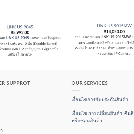
LINK US-9015MW
LINK US-9045
฿
14,050.00
฿
5,992.00
สายแลนภายนอก
C
LINK US-9015MW
นอก
Cat5e กล่องใหญ่ยาว
LINK US-9045
เมตร แบบมีลวดสลิงขึงเสาและสายไฟเล
รงสร้างหุ้มหนา 2 ชั้น (Double Jacket)
Wire) ในตัว เปลือก PE ดำทนแดดทน UV
ีดำทนแดดทน UV ส่งสัญญาณ Gigabit นิ่ง
ระบบกล้อง IP Camera
เสถียร ไม่ลามไฟ
ER SUPPROT
OUR SERVICES
เงื่อนไขการรับประกันสินค้า
เงื่อนไข การเปลี่ยนสินค้า คืน
หรือซ่อมสินค้า
้า