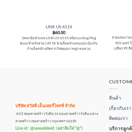
LINK US-651X
฿
60.00
สายแลนภาย
ปลอกหุ้มหัวแลน LINK US-651X ชนิด Locking Plug
305 เมตร โค
Boot สำหรับสาย CAT 5E ช่วยล็อคหัวแลนแน่น ป้องกัน
เปลือก PE ส
ก้านล็อคหัก ผลิตจากวัสดุคุณภาพสูง ทนทาน
CUSTOM
สินค้า
บริษัท สวัสดี เอ็นเทอร์ไพรซ์ จำกัด
เกี่ยวกับเรา
43/2 ซอยลาดพร้าววังหิน 16 ถนนลาดพร้าววังหิน แขวง
ติดต่อเรา
ลาดพร้าว เขตลาดพร้าว กรุงเทพฯ 10230
บริการลูกค
Line id : @sawaddeeit (อย่าลืมใส่ “@”)