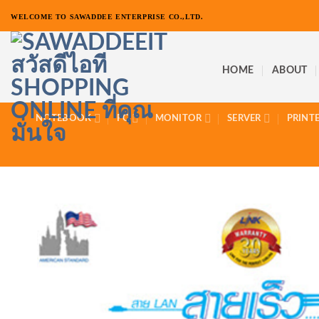
ข้าม
WELCOME TO SAWADDEE ENTERPRISE CO.,LTD.
ไป
ยัง
เนื้อหา
HOME
ABOUT
NOTEBOOK
PC
MONITOR
SERVER
PRINT