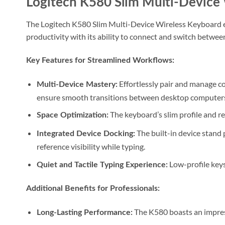
Logitech K580 Slim Multi-Device 
The Logitech K580 Slim Multi-Device Wireless Keyboard e
productivity with its ability to connect and switch betwee
Key Features for Streamlined Workflows:
Effortlessly pair and manage co
Multi-Device Mastery:
ensure smooth transitions between desktop computers,
The keyboard’s slim profile and r
Space Optimization:
The built-in device stand
Integrated Device Docking:
reference visibility while typing.
Low-profile keys
Quiet and Tactile Typing Experience:
Additional Benefits for Professionals:
The K580 boasts an impress
Long-Lasting Performance: