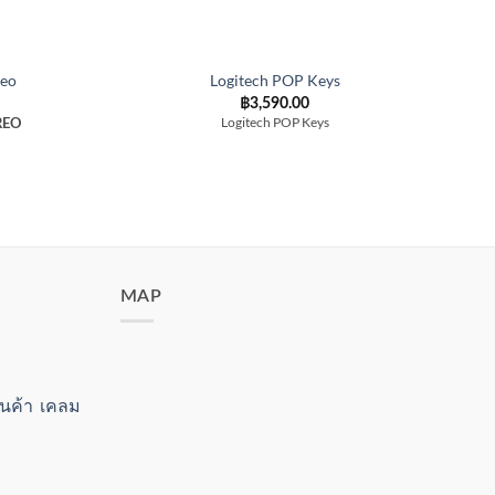
reo
Logitech POP Keys
฿
3,590.00
Logitech POP Keys
EREO
L
Per
SW
MAP
สินค้า เคลม