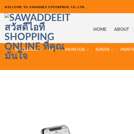
ข้าม
WELCOME TO SAWADDEE ENTERPRISE CO.,LTD.
ไป
ยัง
เนื้อหา
HOME
ABOUT
NOTEBOOK
PC
MONITOR
SERVER
PRINT