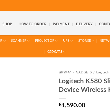
SHOP
HOW TO ORDER
PAYMENT
DELIVERY
CONT
ER
SCANNER
PROJECTOR
UPS
STORGE
NETW
GEDGATS
หน้าหลัก
/
GADGETS
/
Logitech
Logitech K580 Sl
Device Wireless
฿
1,590.00