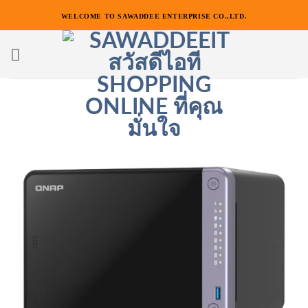
ข้าม
WELCOME TO SAWADDEE ENTERPRISE CO.,LTD.
ไป
ยัง
เนื้อหา