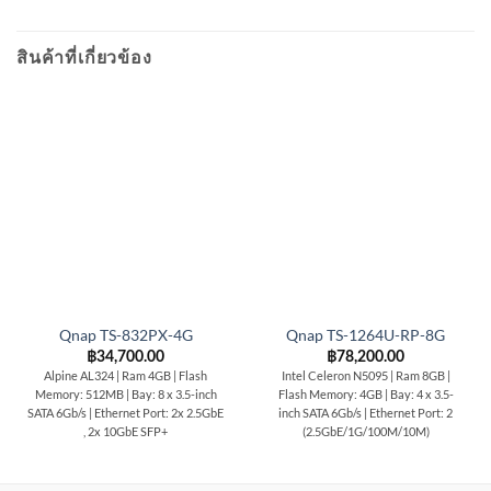
สินค้าที่เกี่ยวข้อง
Qnap TS-832PX-4G
Qnap TS-1264U-RP-8G
฿
34,700.00
฿
78,200.00
Alpine AL324 | Ram 4GB | Flash
Intel Celeron N5095 | Ram 8GB |
Memory: 512MB | Bay: 8 x 3.5-inch
Flash Memory: 4GB | Bay: 4 x 3.5-
SATA 6Gb/s | Ethernet Port: 2x 2.5GbE
inch SATA 6Gb/s | Ethernet Port: 2
, 2x 10GbE SFP+
(2.5GbE/1G/100M/10M)