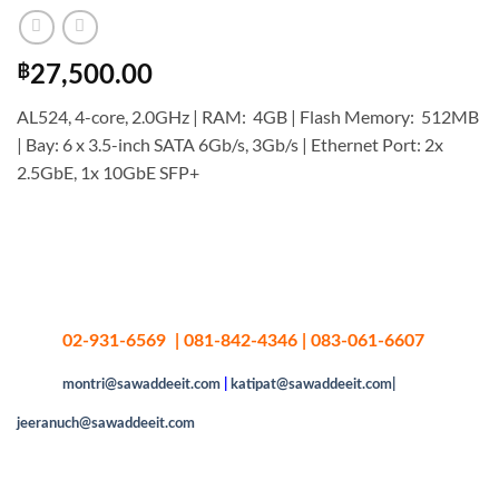
฿
27,500.00
AL524, 4-core, 2.0GHz | RAM: 4GB | Flash Memory: 512MB
| Bay: 6 x 3.5-inch SATA 6Gb/s, 3Gb/s | Ethernet Port: 2x
2.5GbE, 1x 10GbE SFP+
02-931-6569 | 081-842-4346 | 083-061-6607
montri@sawaddeeit.com
|
katipat@sawaddeeit.com|
jeeranuch@sawaddeeit.com