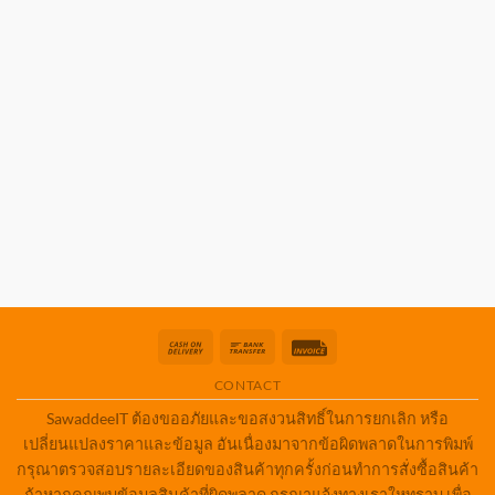
Cash
Bank
Invoice
On
Transfer
CONTACT
Delivery
SawaddeeIT ต้องขออภัยและขอสงวนสิทธิ์ในการยกเลิก หรือ
เปลี่ยนแปลงราคาและข้อมูล อันเนื่องมาจากข้อผิดพลาดในการพิมพ์
กรุณาตรวจสอบรายละเอียดของสินค้าทุกครั้งก่อนทำการสั่งซื้อสินค้า
ถ้าหากคุณพบข้อมูลสินค้าที่ผิดพลาด กรุณาแจ้งทางเราใหทราบ เพื่อ