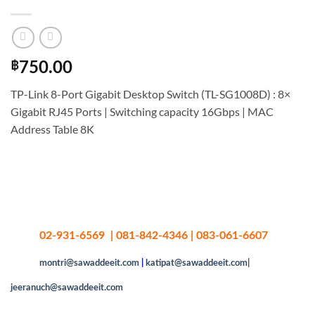
฿
750.00
TP-Link 8-Port Gigabit Desktop Switch (TL-SG1008D) : 8×
Gigabit RJ45 Ports | Switching capacity 16Gbps | MAC
Address Table 8K
02-931-6569 | 081-842-4346 | 083-061-6607
montri@sawaddeeit.com
|
katipat@sawaddeeit.com|
jeeranuch@sawaddeeit.com