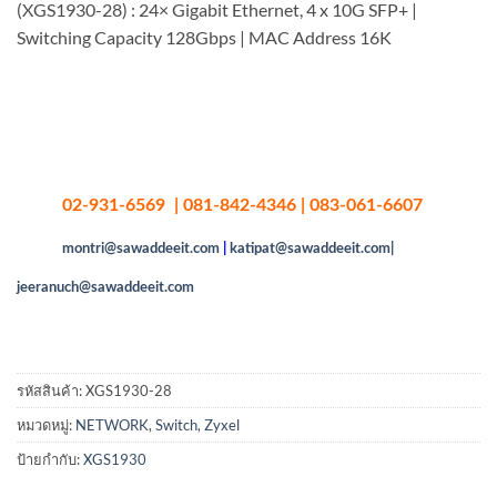
(XGS1930-28) : 24× Gigabit Ethernet, 4 x 10G SFP+ |
Switching Capacity 128Gbps | MAC Address 16K
02-931-6569 | 081-842-4346 | 083-061-6607
montri@sawaddeeit.com
|
katipat@sawaddeeit.com|
jeeranuch@sawaddeeit.com
รหัสสินค้า:
XGS1930-28
หมวดหมู่:
NETWORK
,
Switch
,
Zyxel
ป้ายกำกับ:
XGS1930