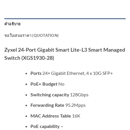
คำอธิบาย
ขอใบเสนอราคา (QUOTATION)
Zyxel 24-Port Gigabit Smart Lite-L3 Smart Managed
Switch (XGS1930-28)
24× Gigabit Ethernet, 4 x 10G SFP+
Ports
No
PoE+ Budget
128Gbps
Switching capacity
95.2Mpps
Forwarding Rate
16K
MAC Address Table
PoE capability –