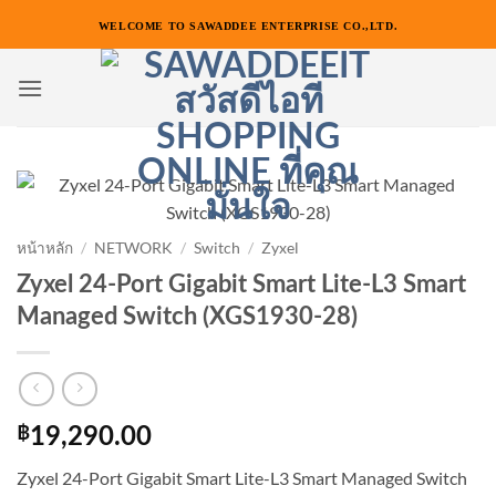
ข้าม
WELCOME TO SAWADDEE ENTERPRISE CO.,LTD.
ไป
ยัง
เนื้อหา
หน้าหลัก
/
NETWORK
/
Switch
/
Zyxel
Zyxel 24-Port Gigabit Smart Lite-L3 Smart
Managed Switch (XGS1930-28)
฿
19,290.00
Zyxel 24-Port Gigabit Smart Lite-L3 Smart Managed Switch