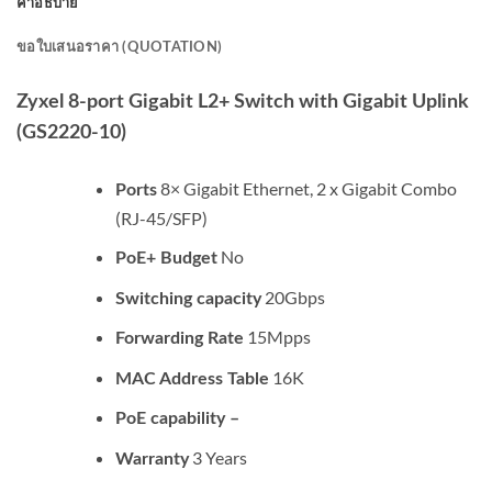
คำอธิบาย
ขอใบเสนอราคา (QUOTATION)
Zyxel 8-port Gigabit L2+ Switch with Gigabit Uplink
(GS2220-10)
8× Gigabit Ethernet, 2 x Gigabit Combo
Ports
(RJ-45/SFP)
No
PoE+ Budget
20Gbps
Switching capacity
15Mpps
Forwarding Rate
16K
MAC Address Table
PoE capability –
3 Years
Warranty