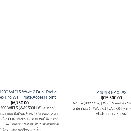
1200 WiFi 5 Wave 2 Dual-Radio
ASUS RT-AX89X
ex Pro Wall-Plate Access Point
฿
15,500.00
฿
6,750.00
WiFi 6 (802.11ax) | Wi-Fi Speed AX60
เป็นอุปกรณ์
antenna x 8 | WAN x 1 | LAN x 8 | Me
1200 WiFi 5 (WAC500H)
 แบบติดผนังที่รองรับ Wi-Fi 5 Wave 2 มา
Flash and 1 GB RAM
นโลยี Dual-Radio และสามารถใช้งานร่วม
laFlex ได้อย่างง่ายดาย เหมาะสำหรับบ้าน
สำนักงาน และธุรกิจขนาดเล็ก