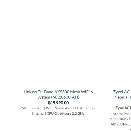
Linksys Tri-Band AX5300 Mesh WiFi 6
Zyxel AC
System (MX10600-AH)
NebulaFl
฿
19,990.00
WiFi Tri-Band | Wi-Fi Speed AX5300 | Antennas
Zyxel AC
Internal | CPU Quad-core 2.2 GHz
Access Point
พร้อมกับเทคโ
กับระบบ Nebu