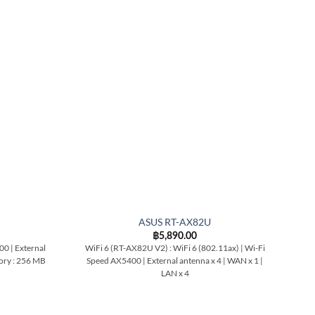
ASUS RT-AX82U
฿
5,890.00
00 | External
WiFi 6 (RT-AX82U V2) : WiFi 6 (802.11ax) | Wi-Fi
Wi
mory : 256 MB
Speed AX5400 | External antenna x 4 | WAN x 1 |
an
LAN x 4