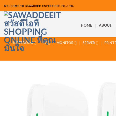
ข้าม
WELCOME TO SAWADDEE ENTERPRISE CO.,LTD.
ไป
ยัง
เนื้อหา
HOME
ABOUT
NOTEBOOK
PC
MONITOR
SERVER
PRINT