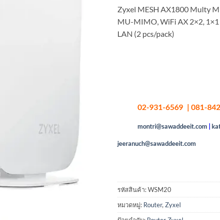
Zyxel MESH AX1800 Multy M
MU-MIMO, WiFi AX 2×2, 1×1
LAN (2 pcs/pack)
02-931-6569 | 081-842
montri@sawaddeeit.com
|
ka
jeeranuch@sawaddeeit.com
รหัสสินค้า:
WSM20
หมวดหมู่:
Router
,
Zyxel
ป้ายกำกับ:
Router Zyxel