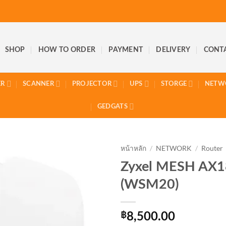
SHOP
HOW TO ORDER
PAYMENT
DELIVERY
CONT
ER
SCANNER
PROJECTOR
UPS
STORGE
NETW
GEDGATS
หน้าหลัก
/
NETWORK
/
Router
Zyxel MESH AX1
(WSM20)
฿
8,500.00