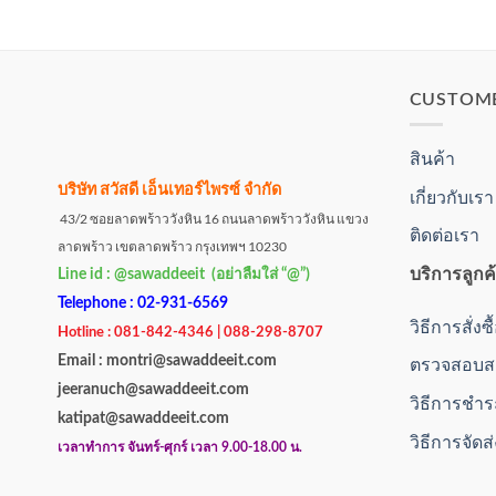
CUSTOM
สินค้า
บริษัท สวัสดี เอ็นเทอร์ไพรซ์ จำกัด
เกี่ยวกับเรา
43/2 ซอยลาดพร้าววังหิน 16 ถนนลาดพร้าววังหิน แขวง
ติดต่อเรา
ลาดพร้าว เขตลาดพร้าว กรุงเทพฯ 10230
บริการลูกค
Line id : @sawaddeeit (อย่าลืมใส่ “@”)
Telephone : 02-931-6569
วิธีการสั่งซ
Hotline : 081-842-4346 | 088-298-8707
Email : montri@sawaddeeit.com
ตรวจสอบสถ
jeeranuch@sawaddeeit.com
วิธีการชำร
katipat@sawaddeeit.com
วิธีการจัดส
เวลาทำการ จันทร์-ศุกร์ เวลา 9.00-18.00 น.