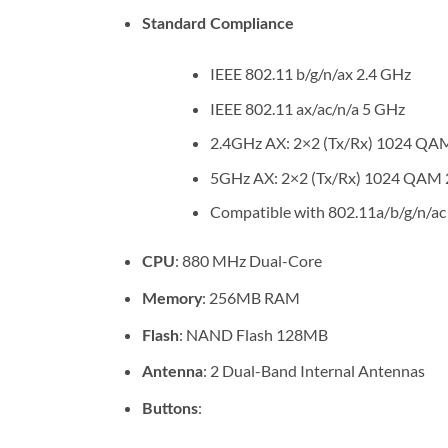
Standard Compliance
IEEE 802.11 b/g/n/ax 2.4 GHz
IEEE 802.11 ax/ac/n/a 5 GHz
2.4GHz AX: 2×2 (Tx/Rx) 1024 QA
5GHz AX: 2×2 (Tx/Rx) 1024 QAM 
Compatible with 802.11a/b/g/n/ac
: 880 MHz Dual-Core
CPU
: 256MB RAM
Memory
: NAND Flash 128MB
Flash
: 2 Dual-Band Internal Antennas
Antenna
:
Buttons