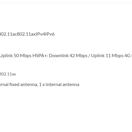
802.11ac802.11axIPv4IPv6
Uplink 50 Mbps HSPA+: Downlink 42 Mbps / Uplink 11 Mbps 4G FD
 802.11ax
ernal fixed antenna, 1 x internal antenna