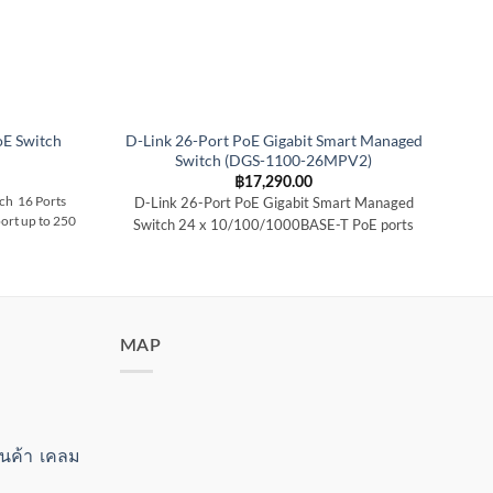
E Switch
D-Link 26-Port PoE Gigabit Smart Managed
Switch (DGS-1100-26MPV2)
฿
17,290.00
ch 16 Ports
D-Link 26-Port PoE Gigabit Smart Managed
D-L
ort up to 250
Switch
24 x 10/100/1000BASE-T PoE ports
MAP
สินค้า เคลม