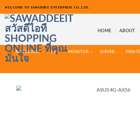
ข้าม
WELCOME TO SAWADDEE ENTERPRISE CO.,LTD.
ไป
ยัง
เนื้อหา
HOME
ABOUT
NOTEBOOK
PC
MONITOR
SERVER
PRINT