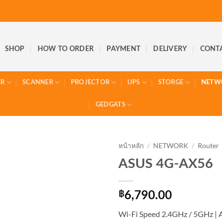
SHOP
HOW TO ORDER
PAYMENT
DELIVERY
CONT
ER
SCANNER
PROJECTOR
UPS
STORGE
NETW
GEDGATS
หน้าหลัก
/
NETWORK
/
Router
ASUS 4G-AX56
฿
6,790.00
Wi-Fi Speed 2.4GHz / 5GHz | 