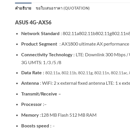
คำอธิบาย
ขอใบเสนอราคา (QUOTATION)
ASUS 4G-AX56
: 802.11a802.11b802.11g802.11n
Network Standard
: AX1800 ultimate AX performance
Product Segment
LTE: Downlink 300 Mbps / 
Connectivity Technology :
3G UMTS: 1 /3 /5 /8
802.11a, 802.11b, 802.11g, 802.11n, 802.11ac,
Data Rate :
: WiFi: 2 x external fixed antenna LTE: 1 x ext
Antenna
Transmit/Receive
–
–
Processor :
:128 MB Flash 512 MB RAM
Memory
–
Boosts speed :