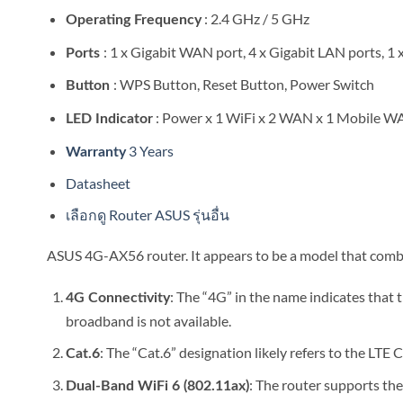
: 2.4 GHz / 5 GHz
Operating Frequency
: 1 x Gigabit WAN port, 4 x Gigabit LAN ports, 1 
Ports
: WPS Button, Reset Button, Power Switch
Button
: Power x 1 WiFi x 2 WAN x 1 Mobile WA
LED Indicator
3 Years
Warranty
Datasheet
เลือกดู Router ASUS รุ่นอื่น
ASUS 4G-AX56 router. It appears to be a model that combi
: The “4G” in the name indicates that 
4G Connectivity
broadband is not available.
: The “Cat.6” designation likely refers to the L
Cat.6
: The router supports the
Dual-Band WiFi 6 (802.11ax)