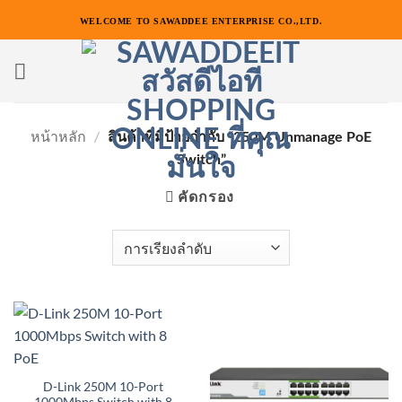
ข้าม
WELCOME TO SAWADDEE ENTERPRISE CO.,LTD.
ไป
ยัง
เนื้อหา
หน้าหลัก
/
สินค้าที่มีป้ายกำกับ “250M Unmanage PoE
Switch”
คัดกรอง
D-Link 250M 10-Port