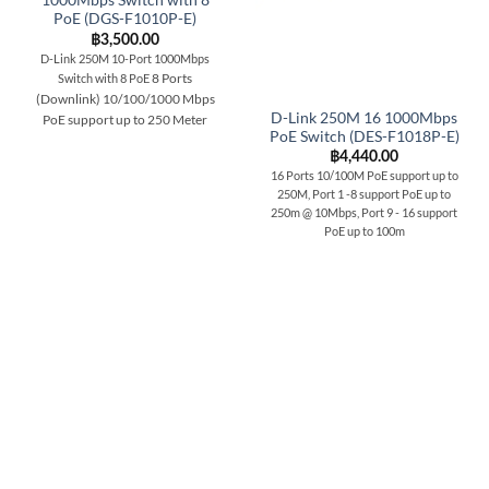
1000Mbps Switch with 8
PoE (DGS-F1010P-E)
฿
3,500.00
D-Link 250M 10-Port 1000Mbps
8 Ports
Switch with 8 PoE
(Downlink) 10/100/1000 Mbps
D-Link 250M 16 1000Mbps
PoE support up to 250 Meter
PoE Switch (DES-F1018P-E)
฿
4,440.00
16 Ports 10/100M PoE support up to
250M, Port 1 -8 support PoE up to
250m @ 10Mbps, Port 9 - 16 support
PoE up to 100m