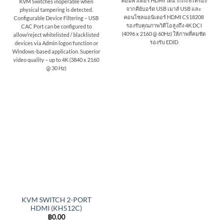
คอมพิวเตอร์ HDMI ได้มากถึง 8 เครื่อง
KVM Switches inoperable when
จากคีย์บอร์ด USB เมาส์ USB และ
physical tampering is detected.
คอนโซลมอนิเตอร์ HDMI CS18208
Configurable Device Filtering – USB
รองรับคุณภาพวิดีโอสูงถึง 4K DCI
CAC Port can be configured to
(4096 x 2160 @ 60Hz) ให้ภาพที่คมชัด
allow/reject whitelisted / blacklisted
รองรับ EDID
devices via Admin logon function or
Windows-based application. Superior
video quality – up to 4K (3840 x 2160
@ 30 Hz)
KVM SWITCH 2-PORT
HDMI (KH512C)
฿
0.00