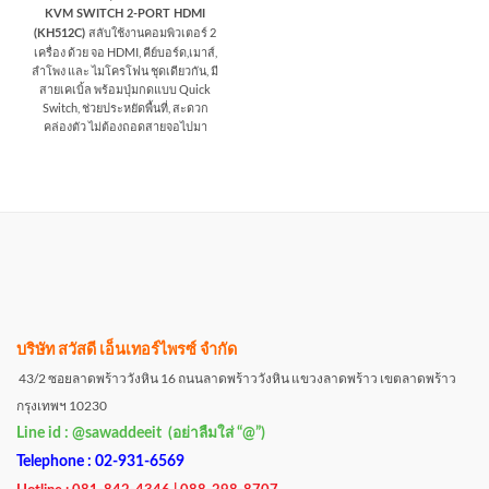
KVM SWITCH 2-PORT HDMI
สลับใช้งานคอมพิวเตอร์ 2
(KH512C)
เครื่อง ด้วย จอ HDMI, คีย์บอร์ด,เมาส์,
ลำโพง และ ไมโครโฟน ชุดเดียวกัน, มี
สายเคเบิ้ล พร้อมปุ่มกดแบบ Quick
Switch, ช่วยประหยัดพื้นที่, สะดวก
คล่องตัว ไม่ต้องถอดสายจอไปมา
บริษัท สวัสดี เอ็นเทอร์ไพรซ์ จำกัด
43/2 ซอยลาดพร้าววังหิน 16 ถนนลาดพร้าววังหิน แขวงลาดพร้าว เขตลาดพร้าว
กรุงเทพฯ 10230
Line id : @sawaddeeit (อย่าลืมใส่ “@”)
Telephone : 02-931-6569