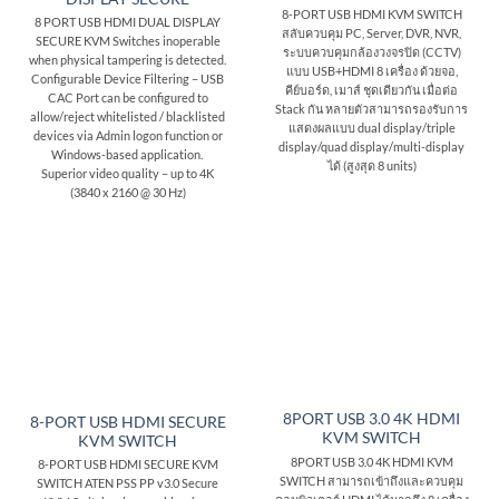
8-PORT USB HDMI KVM SWITCH
8 PORT USB HDMI DUAL DISPLAY
สลับควบคุม PC, Server, DVR, NVR,
SECURE KVM Switches inoperable
ระบบควบคุมกล้องวงจรปิด (CCTV)
when physical tampering is detected.
แบบ USB+HDMI 8 เครื่อง ด้วยจอ,
Configurable Device Filtering – USB
คีย์บอร์ด, เมาส์ ชุดเดียวกัน เมื่อต่อ
CAC Port can be configured to
Stack กัน หลายตัวสามารถรองรับการ
allow/reject whitelisted / blacklisted
แสดงผลแบบ dual display/triple
devices via Admin logon function or
display/quad display/multi-display
Windows-based application.
ได้ (สูงสุด 8 units)
Superior video quality – up to 4K
(3840 x 2160 @ 30 Hz)
8PORT USB 3.0 4K HDMI
8-PORT USB HDMI SECURE
KVM SWITCH
KVM SWITCH
8PORT USB 3.0 4K HDMI KVM
8-PORT USB HDMI SECURE KVM
SWITCH สามารถเข้าถึงและควบคุม
SWITCH ATEN PSS PP v3.0 Secure