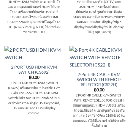
4K HDMI KVM Switch สามารถเข้าถึง
ระบบกล้องวงจรปิด (CCTV) แบบ
และควบคุมคอมพิวเตอร์ HDMI ได้มาก
USB+HDMI 16 เครื่อง ด้วยจอ,
ถึง 16 เครื่องจากคีย์บอร์ด USB เมาส์
คีย์บอร์ด, เมาส์ ชุดเดียวกัน เมื่อต่อ
USB และคอนโซลมอนิเตอร์ HDMI
Stack กัน หลายตัวสามารถรองรับการ
CS18216 รองรับคุณภาพวิดีโอสูงถึง 4K
แสดงผลแบบ dual display/triple
DCI (4096 x 2160 @ 60Hz) ให้ภาพที่คม
display/quad display/multi-display
ชัด รองรับ EDID
ได้ (สูงสุด 8 units)
2 PORT USB HDMI KVM
SWITCH (CS692)
2-Port 4K CABLE KVM
฿
0.00
SWITCH WITH REMOTE
2 PORT USB HDMI KVM SWITCH
SELECTOR (CS22H)
(CS692) พร้อมสาย built-in cable 1.2m
฿
0.00
2 เส้น The CS692 HDMI USB KVM
2 PORT 4K CABLE KVM SWITCH
Switch links two HDMI-enabled PCs
WITH REMOTE SELECTOR (CS22H)
or devices to a single USB keyboard,
สลับควบคุมคอมฯ HDMI/USB 2 เครื่อง
USB mouse, and HDMI display
ด้วยจอ,คีย์บอร์ด, เมาส์ชุดเดียว รองรับ
console.
ความละเอียดถึง 4096 x 2160 @ 60 Hz
ออกแบบมาให้มีที่แขวนช่วยให้ประหยัด
พื้นที่ทำงาน