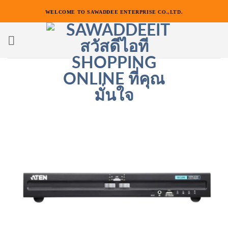
ข้าม
WELCOME TO SAWADDEE ENTERPRISE CO.,LTD.
ไป
ยัง
เนื้อหา