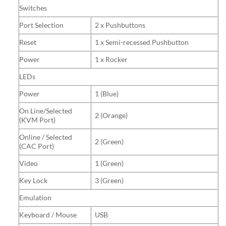
Switches
Port Selection
2 x Pushbuttons
Reset
1 x Semi-recessed Pushbutton
Power
1 x Rocker
LEDs
Power
1 (Blue)
On Line/Selected
2 (Orange)
(KVM Port)
Online / Selected
2 (Green)
(CAC Port)
Video
1 (Green)
Key Lock
3 (Green)
Emulation
Keyboard / Mouse
USB