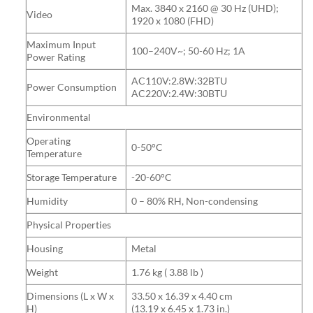
Max. 3840 x 2160 @ 30 Hz (UHD);
Video
1920 x 1080 (FHD)
Maximum Input
100–240V~; 50-60 Hz; 1A
Power Rating
AC110V:2.8W:32BTU
Power Consumption
AC220V:2.4W:30BTU
Environmental
Operating
0-50°C
Temperature
Storage Temperature
-20-60°C
Humidity
0 – 80% RH, Non-condensing
Physical Properties
Housing
Metal
Weight
1.76 kg ( 3.88 lb )
Dimensions (L x W x
33.50 x 16.39 x 4.40 cm
H)
(13.19 x 6.45 x 1.73 in.)