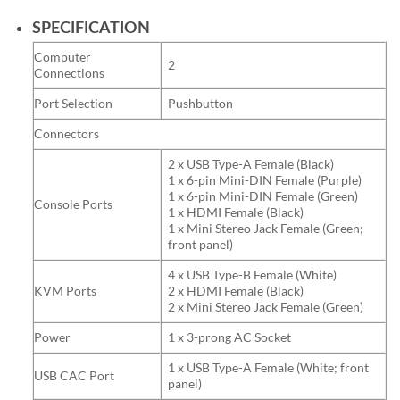
SPECIFICATION
Computer
2
Connections
Port Selection
Pushbutton
Connectors
2 x USB Type-A Female (Black)
1 x 6-pin Mini-DIN Female (Purple)
1 x 6-pin Mini-DIN Female (Green)
Console Ports
1 x HDMI Female (Black)
1 x Mini Stereo Jack Female (Green;
front panel)
4 x USB Type-B Female (White)
KVM Ports
2 x HDMI Female (Black)
2 x Mini Stereo Jack Female (Green)
Power
1 x 3-prong AC Socket
1 x USB Type-A Female (White; front
USB CAC Port
panel)