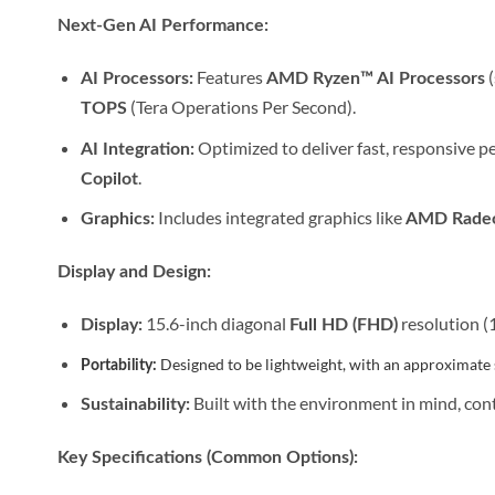
Next-Gen AI Performance:
Features
(
AI Processors:
AMD Ryzen™ AI Processors
(Tera Operations Per Second).
TOPS
Optimized to deliver fast, responsive p
AI Integration:
.
Copilot
Includes integrated graphics like
Graphics:
AMD Radeo
Display and Design:
15.6-inch diagonal
resolution (
Display:
Full HD (FHD)
Designed to be lightweight, with an approximate
Portability:
Built with the environment in mind, con
Sustainability:
Key Specifications (Common Options):