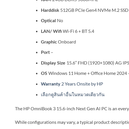
512GB PCIe Gen4 NVMe M.2 SSD
Harddisk
No
Optical
Wi-Fi 6 + BT 5.4
LAN/ Wifi
Onboard
Graphic
–
Port
15.6″ FHD (1920×1080) AG IPS 
Display Size
Windows 11 Home + Office Home 2024 + M
OS
2 Years Onsite by HP
Warranty
เลือกดูสินค้าอื่นในหมวดเดียวกัน
The HP OmniBook 3 15.6-inch Next Gen AI PC is an everyda
While configurations may vary, a typical product descripti