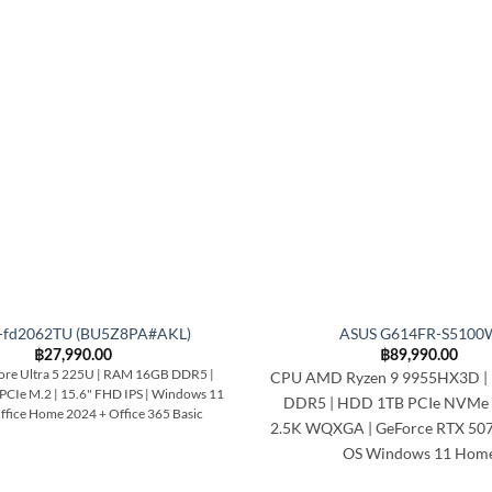
-fd2062TU (BU5Z8PA#AKL)
ASUS G614FR-S5100
฿
27,990.00
฿
89,990.00
Core Ultra 5 225U | RAM 16GB DDR5 |
CPU AMD Ryzen 9 9955HX3D |
Ie M.2 | 15.6" FHD IPS | Windows 11
DDR5 | HDD 1TB PCIe NVMe S
fice Home 2024 + Office 365 Basic
2.5K WQXGA | GeForce RTX 5070
OS Windows 11 Hom