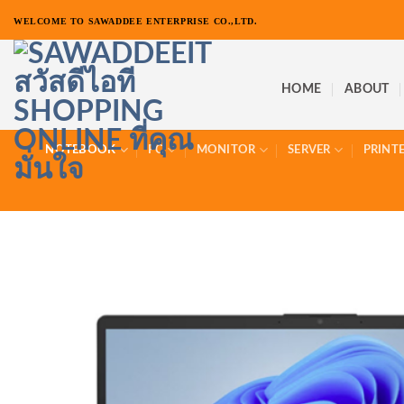
ข้าม
WELCOME TO SAWADDEE ENTERPRISE CO.,LTD.
ไป
ยัง
เนื้อหา
HOME
ABOUT
NOTEBOOK
PC
MONITOR
SERVER
PRINT