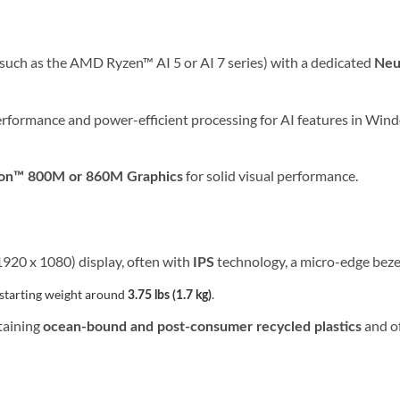
such as the AMD Ryzen™ AI 5 or AI 7 series) with a dedicated
Neu
erformance and power-efficient processing for AI features in Wind
for solid visual performance.
n™ 800M or 860M Graphics
1920 x 1080) display, often with
technology, a micro-edge bezel,
IPS
 starting weight around
.
3.75 lbs (1.7 kg)
taining
and o
ocean-bound and post-consumer recycled plastics