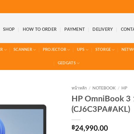
SHOP
HOW TO ORDER
PAYMENT
DELIVERY
CONT
ER
SCANNER
PROJECTOR
UPS
STORGE
NETW
GEDGATS
หน้าหลัก
/
NOTEBOOK
/
HP
HP OmniBook 3
(CJ6C3PA#AKL)
฿
24,990.00