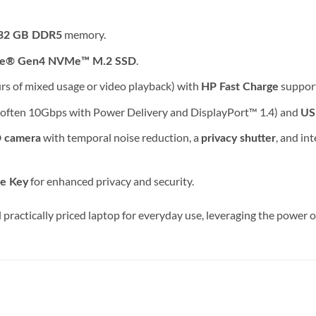
memory.
 32 GB DDR5
.
CIe® Gen4 NVMe™ M.2 SSD
ours of mixed usage or video playback) with
suppor
HP Fast Charge
often 10Gbps with Power Delivery and DisplayPort™ 1.4) and
US
with temporal noise reduction, a
, and in
D camera
privacy shutter
for enhanced privacy and security.
e Key
 practically priced laptop for everyday use, leveraging the power 