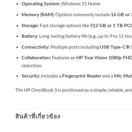
Windows 11 Home
Operating System:
Options commonly include
Memory (RAM):
16 GB or
Fast storage options like
Storage:
512 GB or 1 TB P
Long-lasting battery life (e.g., up to 9 to 11 h
Battery:
Multiple ports including
(
Connectivity:
USB Type-C®
Features an
Collaboration:
HP True Vision 1080p FH
reduction.
Includes a
and a
Security:
Fingerprint Reader
Mic Mut
The HP OmniBook 3 is positioned as a simple, reliable, and
สินค้าที่เกี่ยวข้อง