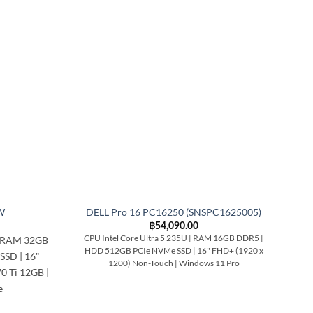
W
DELL Pro 16 PC16250 (SNSPC1625005)
฿
54,090.00
CPU Intel Core Ultra 5 235U | RAM 16GB DDR5 |
 RAM 32GB
C
HDD 512GB PCIe NVMe SSD | 16" FHD+ (1920 x
SD | 16"
HDD
1200) Non-Touch | Windows 11 Pro
 Ti 12GB |
e