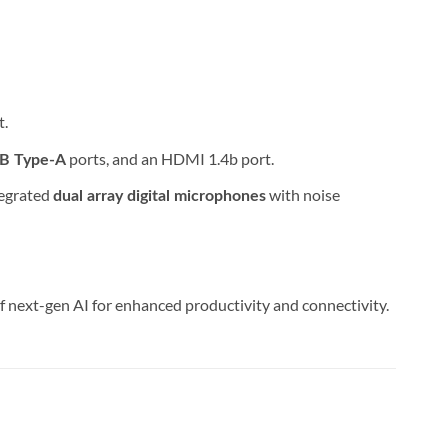
t.
ports, and an HDMI 1.4b port.
B Type-A
tegrated
with noise
dual array digital microphones
of next-gen AI for enhanced productivity and connectivity.