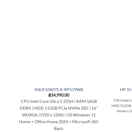
ASUS S3607CA-RP519WA
HP 15
฿
34,990.00
CPU Intel 
CPU Intel Core Ultra 5 225H | RAM 16GB
HDD 512GB PC
DDR5 | HDD 512GB PCIe NVMe SSD | 16"
Home + Of
WUXGA (1920 x 1200) | OS Windows 11
Home + Office Home 2024 + Microsoft 365
Basic