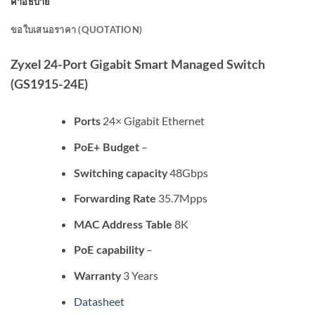
คำอธิบาย
ขอใบเสนอราคา (QUOTATION)
Zyxel 24-Port Gigabit Smart Managed Switch
(GS1915-24E)
24× Gigabit Ethernet
Ports
–
PoE+ Budget
48Gbps
Switching capacity
35.7Mpps
Forwarding Rate
8K
MAC Address Table
–
PoE capability
3 Years
Warranty
Datasheet